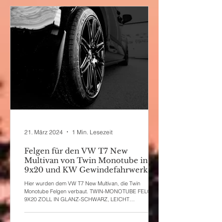
21. März 2024
1 Min. Lesezeit
Felgen für den VW T7 New
Multivan von Twin Monotube in
9x20 und KW Gewindefahrwerk
Hier wurden dem VW T7 New Multivan, die Twin
Monotube Felgen verbaut. TWIN-MONOTUBE FELGE
9X20 ZOLL IN GLANZ-SCHWARZ, LEICHT
KONKAVFÜR...