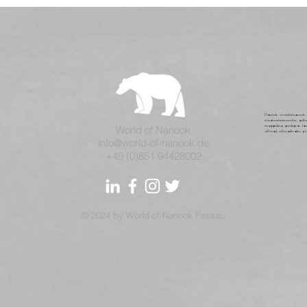
Nanook, worldofnanook, no
zusatzscheinwerfer, gullw
World of Nanook
maggiolina, gordigear, l
offroad, offroadtrailer, p
info@world-of-nanook.de
+49 (0)851 94428002
© 2024 by World-of-Nanook Passau