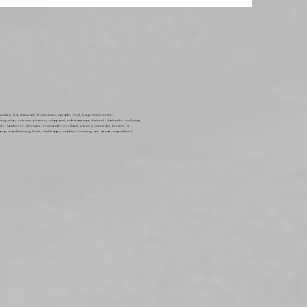
lden, led, rhinorack, frontrunner, upracks, 7zoll, hauptscheinwerfer,
ing, solar, votronic, phaesun, solarpanel, nakatanenga, dachzelt, dachzelte, rooflodge,
andy, landrover, defender, overlander, overland, mb209, mercedes, bremer, t1,
lanar, standheizung, thule, dachträger, markise, foxwing, arb, alucab, expedition3,