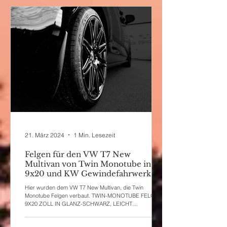
21. März 2024
1 Min. Lesezeit
Felgen für den VW T7 New
Multivan von Twin Monotube in
9x20 und KW Gewindefahrwerk
Hier wurden dem VW T7 New Multivan, die Twin
Monotube Felgen verbaut. TWIN-MONOTUBE FELGE
9X20 ZOLL IN GLANZ-SCHWARZ, LEICHT
KONKAVFÜR...