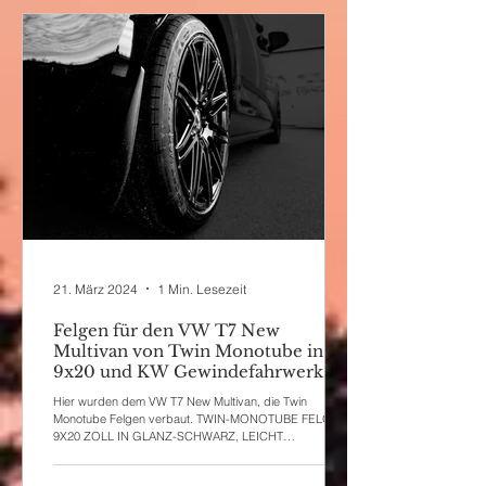
21. März 2024
1 Min. Lesezeit
Felgen für den VW T7 New
Multivan von Twin Monotube in
9x20 und KW Gewindefahrwerk
Hier wurden dem VW T7 New Multivan, die Twin
Monotube Felgen verbaut. TWIN-MONOTUBE FELGE
9X20 ZOLL IN GLANZ-SCHWARZ, LEICHT
KONKAVFÜR...